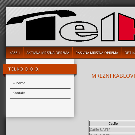
KABELI
AKTIVNA MREŽNA OPREMA
PASIVNA MREŽNA OPREMA
OPTIK
TELKO D.O.O.
MREŽNI KABLOV
O nama
Kontakt
Cat5e
Cat5e U/UTP