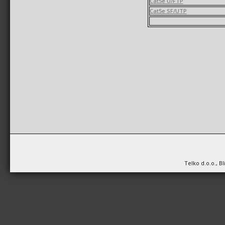
Cat5e U/FTP
Cat5e SF/UTP
Telko d.o.o., B