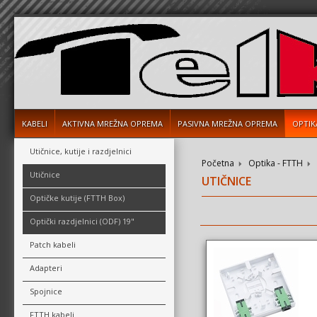
KABELI
AKTIVNA MREŽNA OPREMA
PASIVNA MREŽNA OPREMA
OPTIK
Utičnice, kutije i razdjelnici
Početna
Optika - FTTH
Utičnice
UTIČNICE
Optičke kutije (FTTH Box)
Optički razdjelnici (ODF) 19"
Patch kabeli
Adapteri
Spojnice
FTTH kabeli