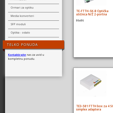
Ormari za optiku
TE-FTTH-SK-B Optička
utičnica N/Ž 2-portna
Media konverteri
86x86
SFP moduli
Optika - ostalo
TELKO PONUDA
Kontaktirajte
nas za uvid u
kompletnu ponudu.
TE3-581 FTTH box za 4 S
simplex adaptera