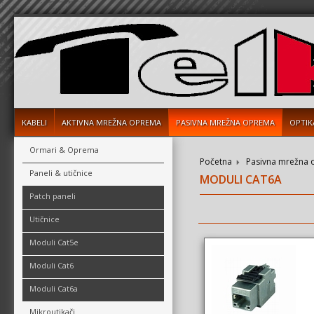
KABELI
AKTIVNA MREŽNA OPREMA
PASIVNA MREŽNA OPREMA
OPTIK
Ormari & Oprema
Početna
Pasivna mrežna
Paneli & utičnice
MODULI CAT6A
Patch paneli
Utičnice
Moduli Cat5e
Moduli Cat6
Moduli Cat6a
Mikroutikači