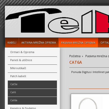
KABELI
AKTIVNA MREŽNA OPREMA
PASIVNA MREŽNA OPREMA
OPTIK
Ormari & Oprema
Početna
Pasivna mrežna
Paneli & utičnice
CAT6A
Mikroutikači
Ponuda Digitus i Intellinet p
Patch kabeli
Cat5e
Cat6
Cat6a
Kanalice & Dodatno