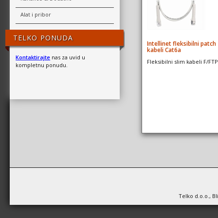
Alat i pribor
TELKO PONUDA
Intellinet fleksibilni patch
kabeli Cat6a
Kontaktirajte
nas za uvid u
Fleksibilni slim kabeli F/FTP
kompletnu ponudu.
Telko d.o.o., B