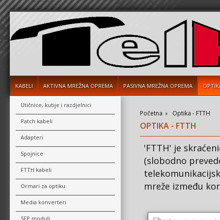
KABELI
AKTIVNA MREŽNA OPREMA
PASIVNA MREŽNA OPREMA
OPTIK
Utičnice, kutije i razdjelnici
Početna
Optika - FTTH
Patch kabeli
OPTIKA - FTTH
Adapteri
'FTTH' je skraćen
Spojnice
(slobodno prevede
FTTH kabeli
telekomunikacijsk
mreže između kori
Ormari za optiku
Media konverteri
SFP moduli