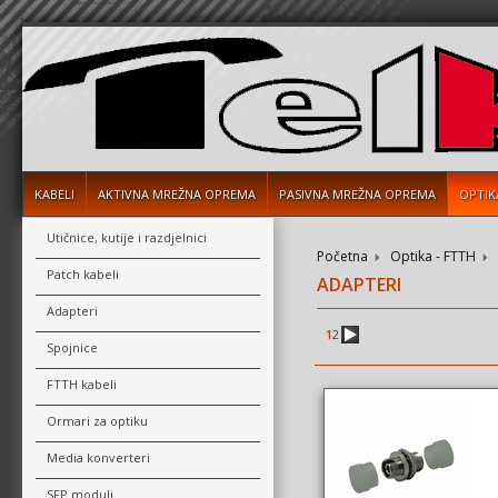
KABELI
AKTIVNA MREŽNA OPREMA
PASIVNA MREŽNA OPREMA
OPTIK
Utičnice, kutije i razdjelnici
Početna
Optika - FTTH
Patch kabeli
ADAPTERI
Adapteri
1
2
Spojnice
FTTH kabeli
Ormari za optiku
Media konverteri
SFP moduli