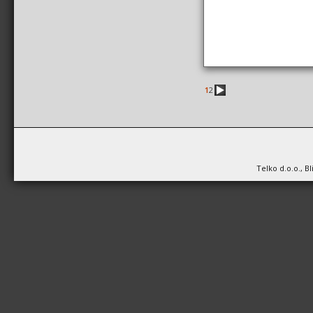
1
2
Telko d.o.o., B