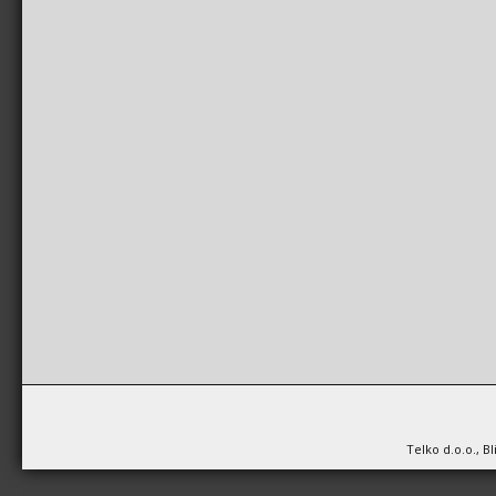
Telko d.o.o., B