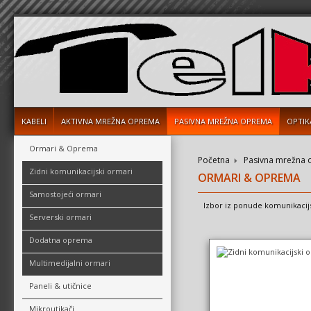
KABELI
AKTIVNA MREŽNA OPREMA
PASIVNA MREŽNA OPREMA
OPTIK
Ormari & Oprema
Početna
Pasivna mrežna
Zidni komunikacijski ormari
ORMARI & OPREMA
Samostojeći ormari
Izbor iz ponude komunikacij
Serverski ormari
Dodatna oprema
Multimedijalni ormari
Paneli & utičnice
Mikroutikači