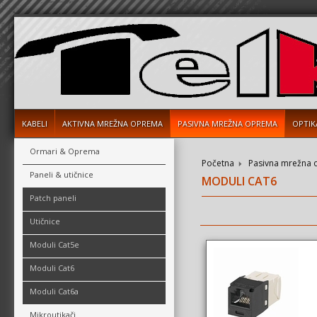
KABELI
AKTIVNA MREŽNA OPREMA
PASIVNA MREŽNA OPREMA
OPTIK
Ormari & Oprema
Početna
Pasivna mrežna
Paneli & utičnice
MODULI CAT6
Patch paneli
Utičnice
Moduli Cat5e
Moduli Cat6
Moduli Cat6a
Mikroutikači