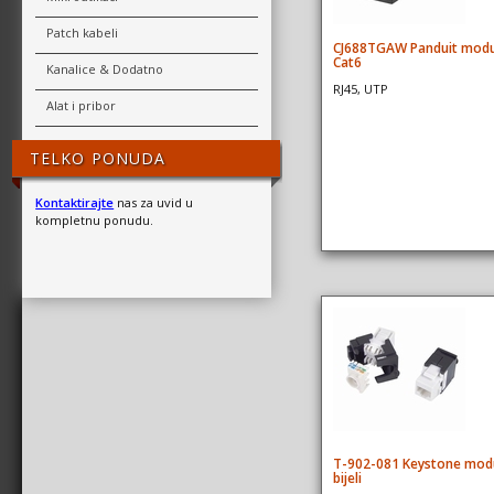
Patch kabeli
CJ688TGAW Panduit modu
Cat6
Kanalice & Dodatno
RJ45, UTP
Alat i pribor
TELKO PONUDA
Kontaktirajte
nas za uvid u
kompletnu ponudu.
T-902-081 Keystone mod
bijeli