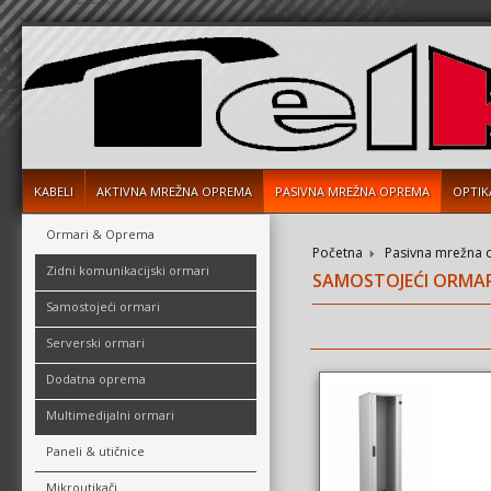
KABELI
AKTIVNA MREŽNA OPREMA
PASIVNA MREŽNA OPREMA
OPTIK
Ormari & Oprema
Početna
Pasivna mrežna
Zidni komunikacijski ormari
SAMOSTOJEĆI ORMAR
Samostojeći ormari
Serverski ormari
Dodatna oprema
Multimedijalni ormari
Paneli & utičnice
Mikroutikači