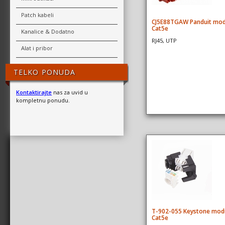
Patch kabeli
CJ5E88TGAW Panduit mod
Cat5e
Kanalice & Dodatno
RJ45, UTP
Alat i pribor
TELKO PONUDA
Kontaktirajte
nas za uvid u
kompletnu ponudu.
T-902-055 Keystone mod
Cat5e