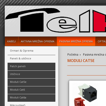
KABELI
AKTIVNA MREŽNA OPREMA
PASIVNA MREŽNA OPREMA
OPTIK
Ormari & Oprema
Početna
Pasivna mrežna
Paneli & utičnice
MODULI CAT5E
Patch paneli
Utičnice
Moduli Cat5e
Moduli Cat6
Moduli Cat6a
Mikroutikači