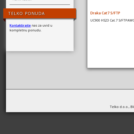
Draka Cat7 S/FTP
TELKO PONUDA
UC900 HS23 Cat.7 S/FTPAW
Kontaktirajte
nas za uvid u
kompletnu ponudu.
Telko d.o.o., B