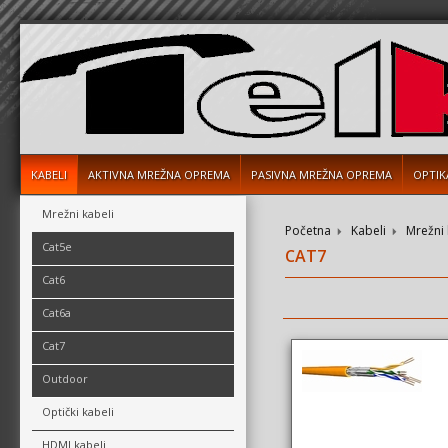
KABELI
AKTIVNA MREŽNA OPREMA
PASIVNA MREŽNA OPREMA
OPTIK
Mrežni kabeli
Početna
Kabeli
Mrežni 
Cat5e
CAT7
Cat6
Cat6a
Cat7
Outdoor
Optički kabeli
HDMI kabeli