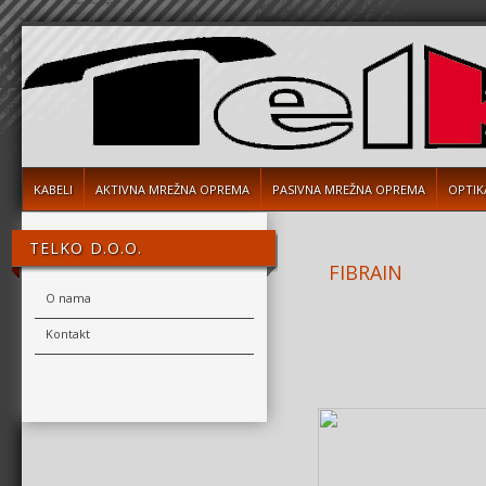
KABELI
AKTIVNA MREŽNA OPREMA
PASIVNA MREŽNA OPREMA
OPTIK
TELKO D.O.O.
FIBRAIN
O nama
Kontakt