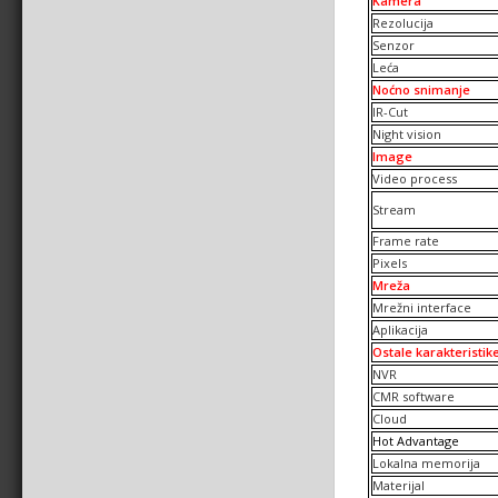
Kamera
Rezolucija
Senzor
Leća
Noćno snimanje
IR-Cut
Night vision
Image
Video process
Stream
Frame rate
Pixels
Mreža
Mrežni interface
Aplikacija
Ostale karakteristik
NVR
CMR software
Cloud
Hot Advantage
Lokalna memorija
Materijal