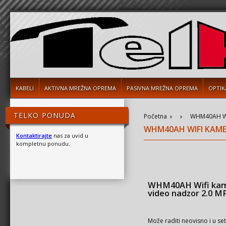
KABELI
AKTIVNA MREŽNA OPREMA
PASIVNA MREŽNA OPREMA
OPTIK
TELKO PONUDA
Početna
WHM40AH Wif
WHM40AH WIFI KAME
Kontaktirajte
nas za uvid u
kompletnu ponudu.
WHM40AH Wifi kam
video nadzor 2.0 M
Može raditi neovisno i u se