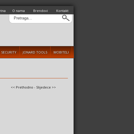
etna
O nama
Brendovi
Kontakt
SECURITY
JONARD TOOLS
MOBITELI
<< Prethodno
-
Slijedece >>