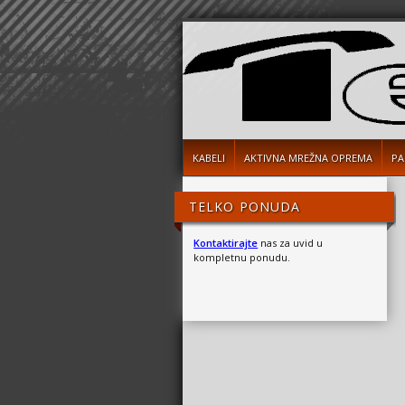
KABELI
AKTIVNA MREŽNA OPREMA
PA
TELKO PONUDA
Kontaktirajte
nas za uvid u
kompletnu ponudu.