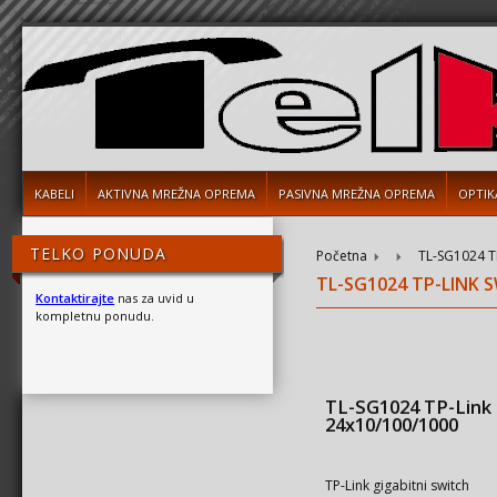
KABELI
AKTIVNA MREŽNA OPREMA
PASIVNA MREŽNA OPREMA
OPTIK
TELKO PONUDA
Početna
TL-SG1024 T
TL-SG1024 TP-LINK 
Kontaktirajte
nas za uvid u
kompletnu ponudu.
TL-SG1024 TP-Link 
24x10/100/1000
TP-Link gigabitni switch