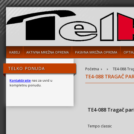
KABELI
AKTIVNA MREŽNA OPREMA
PASIVNA MREŽNA OPREMA
OPTIK
TELKO PONUDA
Početna
TE4-088 Tra
TE4-088 TRAGAČ PA
Kontaktirajte
nas za uvid u
kompletnu ponudu.
TE4-088 Tragač par
Tempo classic