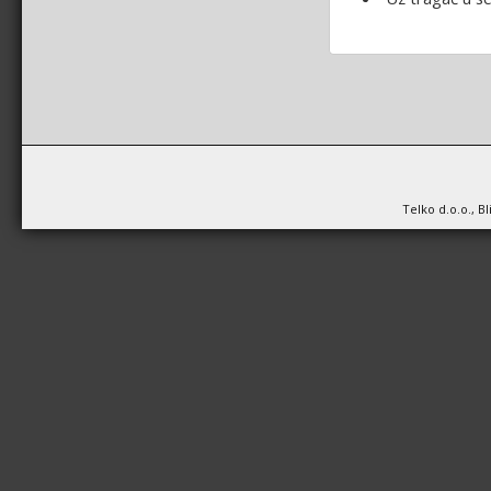
Telko d.o.o., B