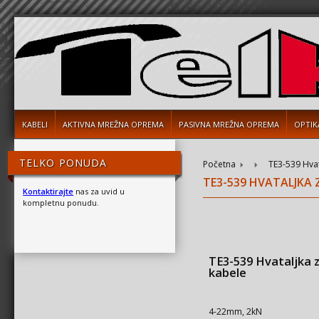
KABELI
AKTIVNA MREŽNA OPREMA
PASIVNA MREŽNA OPREMA
OPTIK
TELKO PONUDA
Početna
TE3-539 Hvat
TE3-539 HVATALJKA 
Kontaktirajte
nas za uvid u
kompletnu ponudu.
TE3-539 Hvataljka 
kabele
4-22mm, 2kN