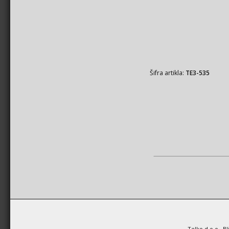
Šifra artikla:
TE3-535
Telko d.o.o., B