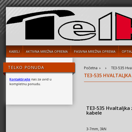
KABELI
AKTIVNA MREŽNA OPREMA
PASIVNA MREŽNA OPREMA
OPTIK
TELKO PONUDA
Početna
TE3-535 Hval
TE3-535 HVALTALJKA
Kontaktirajte
nas za uvid u
kompletnu ponudu.
TE3-535 Hvaltaljka 
kabele
3-7mm, 3kN