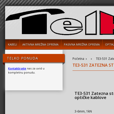
KABELI
AKTIVNA MREŽNA OPREMA
PASIVNA MREŽNA OPREMA
OPTIK
TELKO PONUDA
Početna
TE3-531 Zate
TE3-531 ZATEZNA ST
Kontaktirajte
nas za uvid u
kompletnu ponudu.
TE3-531 Zatezna st
optičke kablove
3-6mm, 1kN