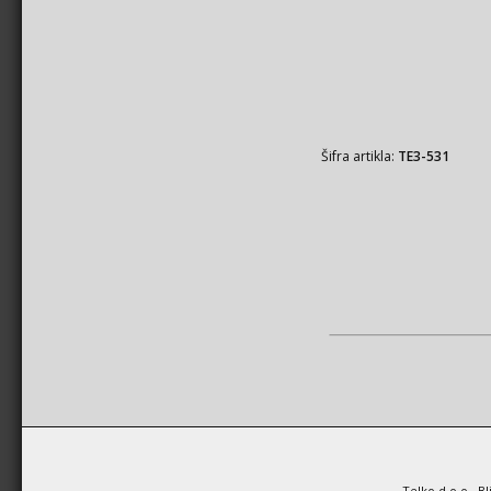
Šifra artikla:
TE3-531
Telko d.o.o., B