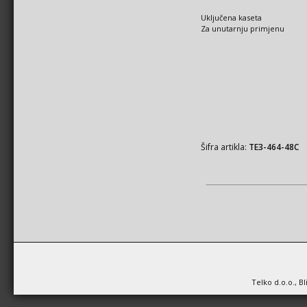
Uključena kaseta
Za unutarnju primjenu
Šifra artikla:
TE3-464-48C
Telko d.o.o., B