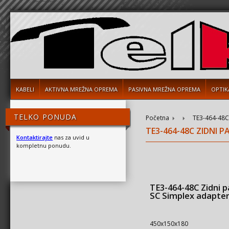
KABELI
AKTIVNA MREŽNA OPREMA
PASIVNA MREŽNA OPREMA
OPTIK
TELKO PONUDA
Početna
TE3-464-48C
TE3-464-48C ZIDNI P
Kontaktirajte
nas za uvid u
kompletnu ponudu.
TE3-464-48C Zidni p
SC Simplex adapte
450x150x180