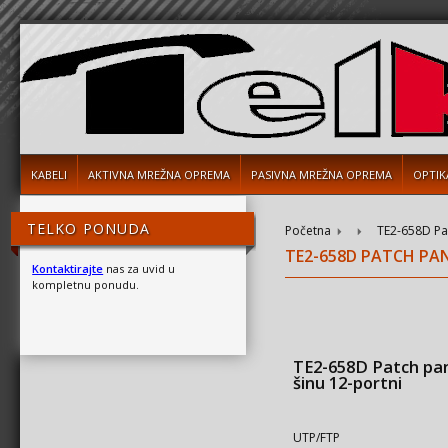
KABELI
AKTIVNA MREŽNA OPREMA
PASIVNA MREŽNA OPREMA
OPTIK
TELKO PONUDA
Početna
TE2-658D Pat
TE2-658D PATCH PAN
Kontaktirajte
nas za uvid u
kompletnu ponudu.
TE2-658D Patch pa
šinu 12-portni
UTP/FTP