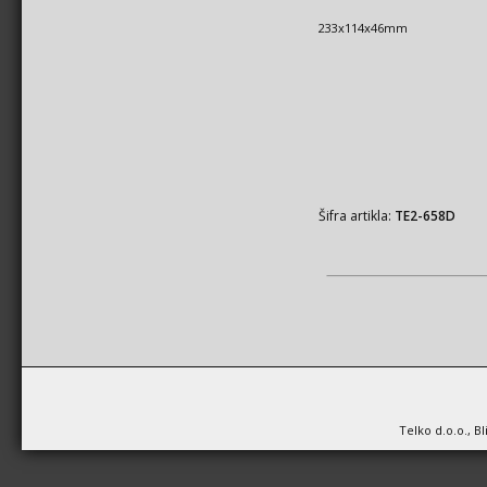
233x114x46mm
Šifra artikla:
TE2-658D
Telko d.o.o., B