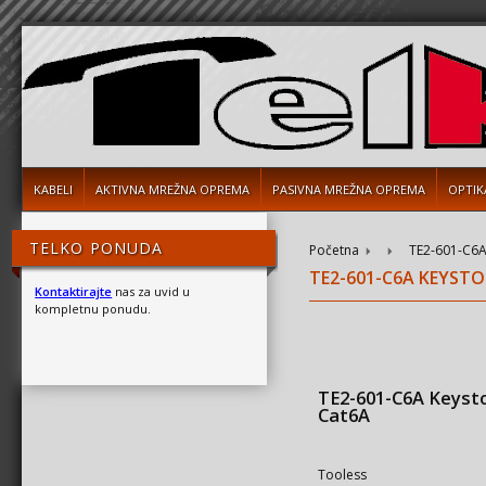
KABELI
AKTIVNA MREŽNA OPREMA
PASIVNA MREŽNA OPREMA
OPTIK
TELKO PONUDA
Početna
TE2-601-C6A
TE2-601-C6A KEYST
Kontaktirajte
nas za uvid u
kompletnu ponudu.
TE2-601-C6A Keyst
Cat6A
Tooless