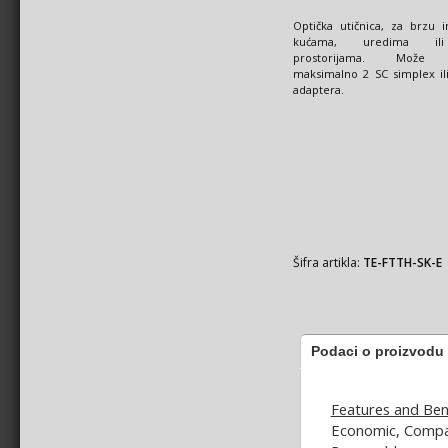
Optička utičnica, za brzu i
kućama, uredima il
prostorijama. Može s
maksimalno 2 SC simplex il
adaptera.
Šifra artikla:
TE-FTTH-SK-E
Podaci o proizvodu
Features and Bene
Economic, Compa