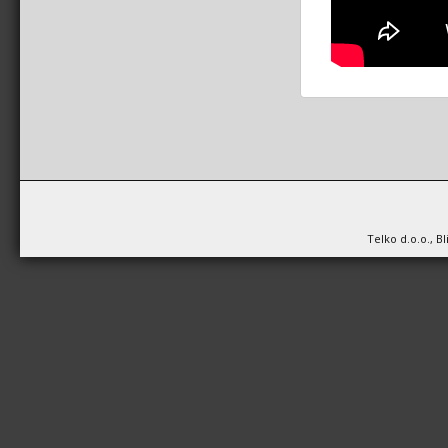
Telko d.o.o., B