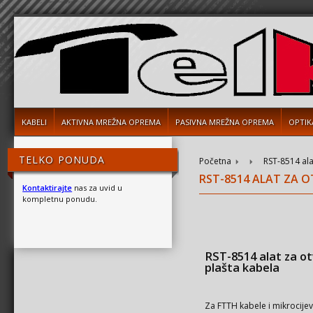
KABELI
AKTIVNA MREŽNA OPREMA
PASIVNA MREŽNA OPREMA
OPTIK
TELKO PONUDA
Početna
RST-8514 ala
RST-8514 ALAT ZA 
Kontaktirajte
nas za uvid u
kompletnu ponudu.
RST-8514 alat za o
plašta kabela
Za FTTH kabele i mikrocijev