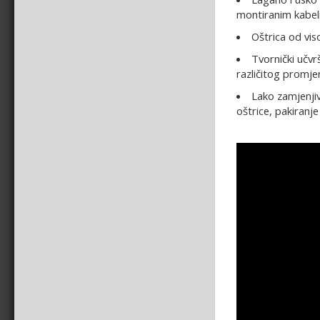
montiranim kabe
Oštrica od vis
Tvornički učvr
različitog promje
Lako zamjenji
oštrice, pakiranj