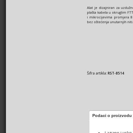
Alat je dizajniran za uzduž
plašta kabela u okruglim FT
i mikrocijevima promjera 
bez oštećenja unutarnjih niti
Šifra artikla:
RST-8514
Podaci o proizvodu
Lagano i usko 