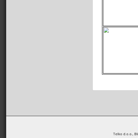
Telko d.o.o., B