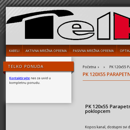
KABELI
AKTIVNA MREŽNA OPREMA
PASIVNA MREŽNA OPREMA
OPTIK
TELKO PONUDA
Početna
PK 120x55 P
PK 120X55 PARAPET
Kontaktirajte
nas za uvid u
kompletnu ponudu.
PK 120x55 Parapetn
poklopcem
Kopos kanal, dostupni svi 