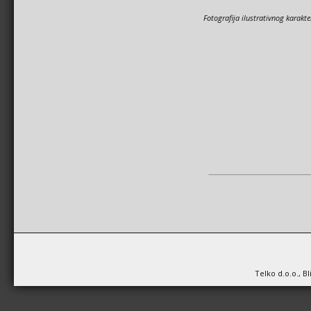
Fotografija ilustrativnog karakte
Telko d.o.o., B