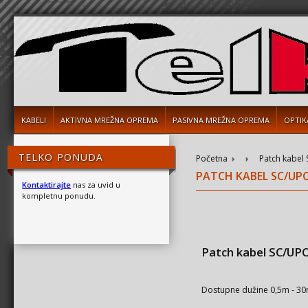
KABELI
AKTIVNA MREŽNA OPREMA
PASIVNA MREŽNA OPREMA
OPTIK
TELKO PONUDA
Početna
Patch kabel
PATCH KABEL SC/UP
Kontaktirajte
nas za uvid u
kompletnu ponudu.
Patch kabel SC/UP
Dostupne dužine 0,5m - 3