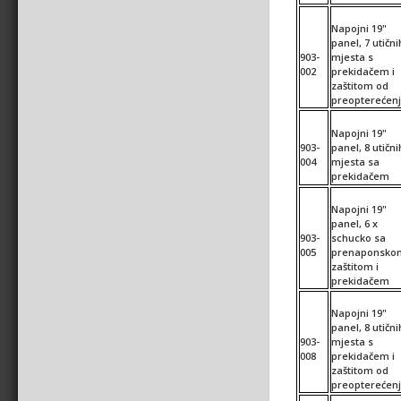
Napojni 19"
panel, 7 utični
903-
mjesta s
002
prekidačem i
zaštitom od
preopterećen
Napojni 19"
903-
panel, 8 utični
004
mjesta sa
prekidačem
Napojni 19"
panel, 6 x
903-
schucko sa
005
prenaponsko
zaštitom i
prekidačem
Napojni 19"
panel, 8 utični
903-
mjesta s
008
prekidačem i
zaštitom od
preopterećen