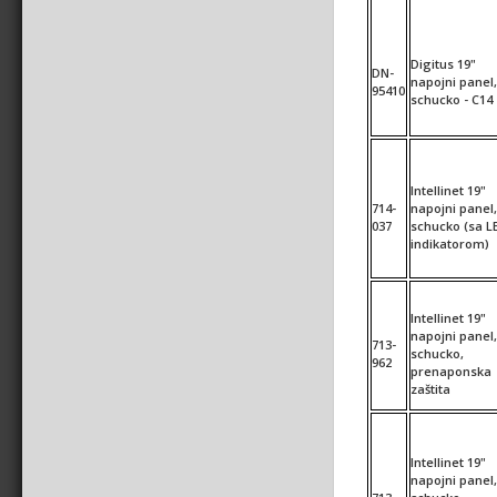
Digitus 19"
DN-
napojni panel,
95410
schucko - C14
Intellinet 19"
714-
napojni panel,
037
schucko (sa L
indikatorom)
Intellinet 19"
napojni panel,
713-
schucko,
962
prenaponska
zaštita
Intellinet 19"
napojni panel,