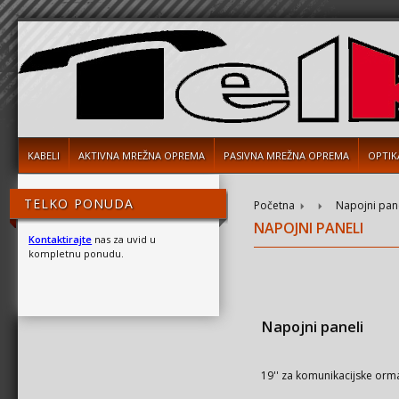
KABELI
AKTIVNA MREŽNA OPREMA
PASIVNA MREŽNA OPREMA
OPTIK
TELKO PONUDA
Početna
Napojni pan
NAPOJNI PANELI
Kontaktirajte
nas za uvid u
kompletnu ponudu.
Napojni paneli
19'' za komunikacijske orm