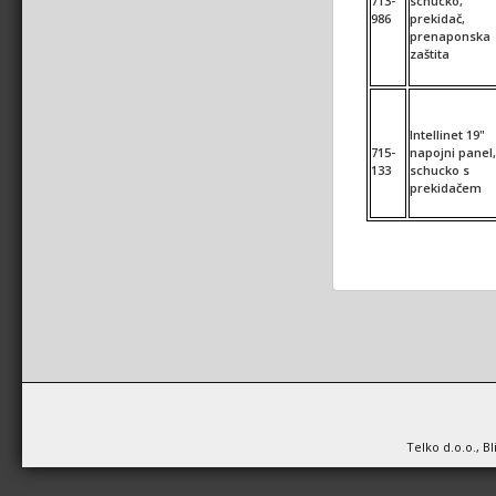
713-
schucko,
986
prekidač,
prenaponska
zaštita
Intellinet 19"
715-
napojni panel,
133
schucko s
prekidačem
Telko d.o.o., B