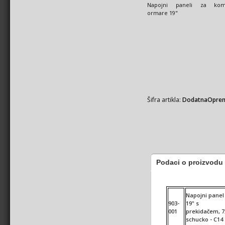
Napojni paneli za komu
ormare 19"
Šifra artikla:
DodatnaOpre
Podaci o proizvodu
Napojni panel
903-
19" s
001
prekidačem, 7
schucko - C14