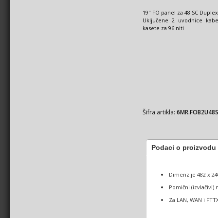
19" FO panel za 48 SC Duple
Uključene 2 uvodnice kabe
kasete za 96 niti
Šifra artikla:
6MR.FOB2U48S
Podaci o proizvodu
Dimenzije 482 x 2
Pomični (izvlačivi
Za LAN, WAN i FTTX 