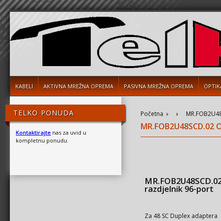
KABELI
AKTIVNA MREŽNA OPREMA
PASIVNA MREŽNA OPREMA
OPTIK
TELKO PONUDA
Početna
MR.FOB2U48S
MR.FOB2U48SCD.02 O
Kontaktirajte
nas za uvid u
kompletnu ponudu.
MR.FOB2U48SCD.02 
razdjelnik 96-port
Za 48 SC Duplex adaptera