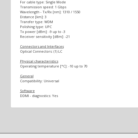
For cable type: Single Mode
Transmission speed: 1 Gbps
Wavelength - Tx/Rx [nm]: 1310 / 1550
Distance [km]: 3
Transfer type: WDM
Polishing type: UPC
Tx power [dBm]: -9 up to -3
Receiver sensitivity [dBm]: -21
Connectors and Interfaces
Optical Connectors: (1) LC
Physical characteristics
Operating temperature [°C]: -10 up to 70
General
Compatibility: Universal
Software
DDMI - diagnostics: Yes