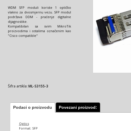
WDM SFP moduli koriste 1 optičko
vlakno za dvosmjernu vezu. SFP modul
podržava DDM - praćenje digitalne
dijagnostike.
Kompatibilan sa svim MikroTik
proizvodima i ostalima označenim kao
"Cisco compatible"
Šifra artikla:
ML-S3155-3
Podaci o proizvodu
Povezani proizvod:
Optics
Format: SFP