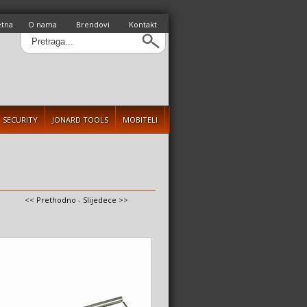
etna
O nama
Brendovi
Kontakt
SECURITY
JONARD TOOLS
MOBITELI
<< Prethodno
-
Slijedece >>