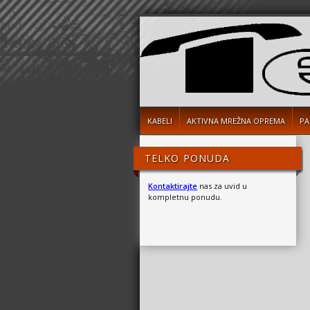
KABELI
AKTIVNA MREŽNA OPREMA
PA
TELKO PONUDA
Kontaktirajte
nas za uvid u
kompletnu ponudu.