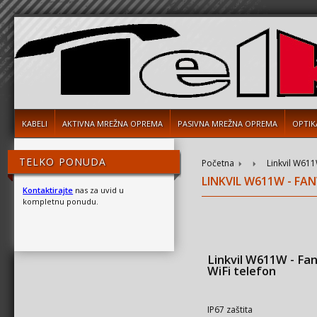
KABELI
AKTIVNA MREŽNA OPREMA
PASIVNA MREŽNA OPREMA
OPTIK
TELKO PONUDA
Početna
Linkvil W611W
LINKVIL W611W - FAN
Kontaktirajte
nas za uvid u
kompletnu ponudu.
Linkvil W611W - Fanv
WiFi telefon
IP67 zaštita