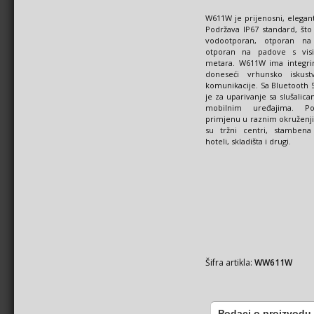
W611W je prijenosni, elegan
Podržava IP67 standard, što
vodootporan, otporan na
otporan na padove s vis
metara. W611W ima integrir
doneseći vrhunsko iskust
komunikacije. Sa Bluetooth 
je za uparivanje sa slušalic
mobilnim uređajima. P
primjenu u raznim okruženji
su tržni centri, stambena
hoteli, skladišta i drugi.
Šifra artikla:
WW611W
Podaci o proizvodu