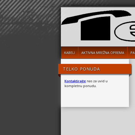
KABELI
AKTIVNA MREŽNA OPREMA
PA
TELKO PONUDA
Kontaktirajte
nas za uvid u
kompletnu ponudu.