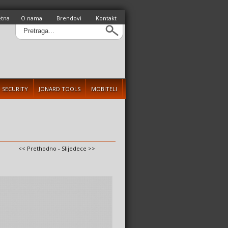
etna
O nama
Brendovi
Kontakt
SECURITY
JONARD TOOLS
MOBITELI
<< Prethodno
-
Slijedece >>