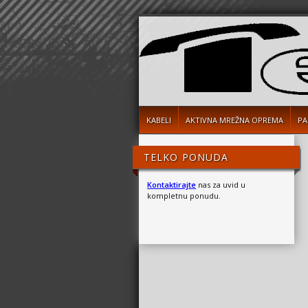
KABELI
AKTIVNA MREŽNA OPREMA
PA
TELKO PONUDA
Kontaktirajte
nas za uvid u
kompletnu ponudu.