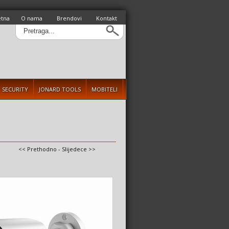
etna
O nama
Brendovi
Kontakt
SECURITY
JONARD TOOLS
MOBITELI
<< Prethodno
-
Slijedece >>