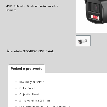
4MP Full-color Dual-iluminator mrežna
kamera
Šifra artikla:
3IPC-HFW1439TL1-A-IL
Podaci o proizvodu
Broj megapiksela: 4
Oblik: Bullet
Objektiv: Fiksni
Širina objektiva: 2.8 mm
Min. osvetljenje IR OFF: 0.0006 lux@F1.6