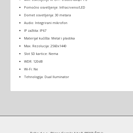
Pomoćno osvetljenje: Infracrveno/LED
Domet osvetljenja: 30 metara
Audio: Integrirani mikrofon
IP zažtita: IP67
Materijal kućišta: Metal i plastika
Max. Rezolucija: 2560x1440
Slot SD kartice: Nema
WDR: 120dB
Wi-Fi: Ne
Tehnologija: Dual Iluminator