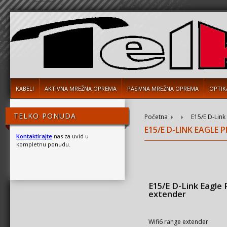
KABELI
AKTIVNA MREŽNA OPREMA
PASIVNA MREŽNA OPREMA
OPTIK
TELKO PONUDA
Početna
E15/E D-Link
E15/E D-LINK EAGLE
Kontaktirajte
nas za uvid u
kompletnu ponudu.
E15/E D-Link Eagle
extender
Wifi6 range extender