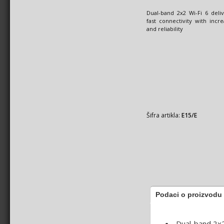
Dual-band 2x2 Wi-Fi 6 deliv
fast connectivity with incr
and reliability
Šifra artikla:
E15/E
Podaci o proizvodu
Dual-band 2x2 