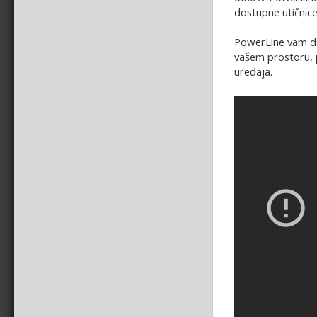
dostupne utičnice
PowerLine vam daj
vašem prostoru, p
uređaja.