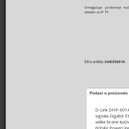
Omogućuje proširenje ku
idealan za IP TV
Šifra artikla:
344C05601A
Podaci o proizvodu
D-Link DHP-601AV
signala Gigabit E
velike brzine kuć
600AV PowerLine 