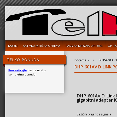
KABELI
AKTIVNA MREŽNA OPREMA
PASIVNA MREŽNA OPREMA
OPTIK
TELKO PONUDA
Početna
DHP-601AV D-
DHP-601AV D-LINK P
Kontaktirajte
nas za uvid u
kompletnu ponudu.
DHP-601AV D-Link 
gigabitni adapter K
Bežični prijenos signala