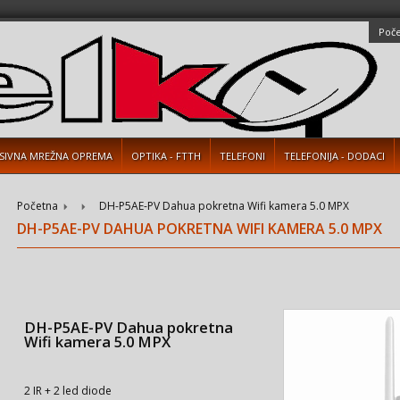
Poč
SIVNA MREŽNA OPREMA
OPTIKA - FTTH
TELEFONI
TELEFONIJA - DODACI
Početna
DH-P5AE-PV Dahua pokretna Wifi kamera 5.0 MPX
DH-P5AE-PV DAHUA POKRETNA WIFI KAMERA 5.0 MPX
DH-P5AE-PV Dahua pokretna
Wifi kamera 5.0 MPX
2 IR + 2 led diode