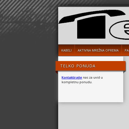
KABELI
AKTIVNA MREŽNA OPREMA
PA
TELKO PONUDA
Kontaktirajte
nas za uvid u
kompletnu ponudu.