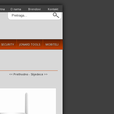
etna
O nama
Brendovi
Kontakt
SECURITY
JONARD TOOLS
MOBITELI
<< Prethodno
-
Slijedece >>