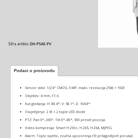
Šifra artikla:
DH-P5AE-PV
Podaci o proizvodu
Senzor slike: 1/2.8" CMOS, 5 MP, maks. rezolucija 2560 × 1920
Objektiv: 4 mm, F1.6
Kut gledanja: H: 80.4°, V: 58.1°, D: 104.8°
Osvjetljenje: 2 IR + 2 tople LED diode
PTZ: Pan 0°–345°, Tilt 0°–80°, 300 preset pozicija
Video kompresija: Smart H.265+, H.265, H.264, MJPEG
Alarm: Toplo svjetlo, zvučna upozorenja (10 prilagodljivih poruka)