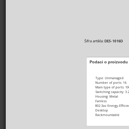
Šifra artikla:
DES-1016D
Podaci o proizvodu
Type: Unmanaged
Number of ports: 16
Main type of ports: 1
Switching capacity: 3
Housing: Metal
Fanless
802.3az Energy-Effici
Desktop
Rackmountable