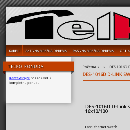
KABELI
AKTIVNA MREŽNA OPREMA
PASIVNA MREŽNA OPREMA
OPTIK
TELKO PONUDA
Početna
DES-1016D D
DES-1016D D-LINK S
Kontaktirajte
nas za uvid u
kompletnu ponudu.
DES-1016D D-Link 
16x10/100
Fast Ethernet switch