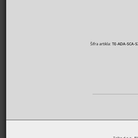
Šifra artikla:
TE-ADA-SCA-S
Telko d.o.o., B