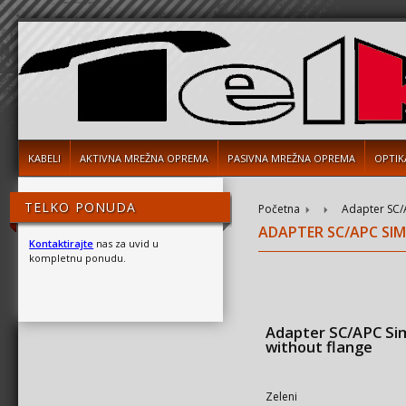
KABELI
AKTIVNA MREŽNA OPREMA
PASIVNA MREŽNA OPREMA
OPTIK
TELKO PONUDA
Početna
Adapter SC/A
ADAPTER SC/APC SI
Kontaktirajte
nas za uvid u
kompletnu ponudu.
Adapter SC/APC Si
without flange
Zeleni