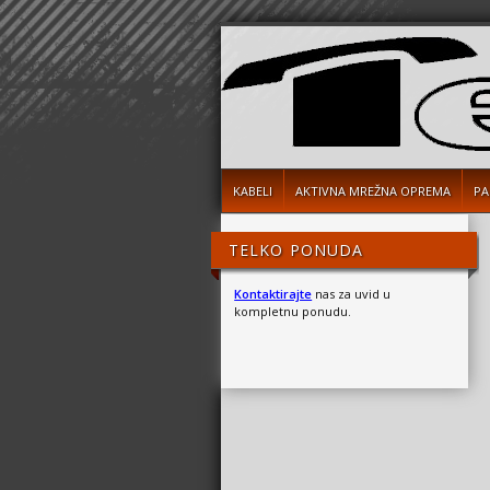
KABELI
AKTIVNA MREŽNA OPREMA
PA
TELKO PONUDA
Kontaktirajte
nas za uvid u
kompletnu ponudu.