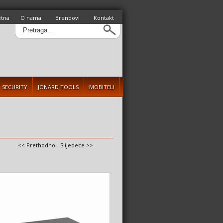
etna
O nama
Brendovi
Kontakt
SECURITY
JONARD TOOLS
MOBITELI
<< Prethodno
-
Slijedece >>