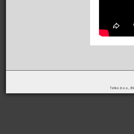
Telko d.o.o., B