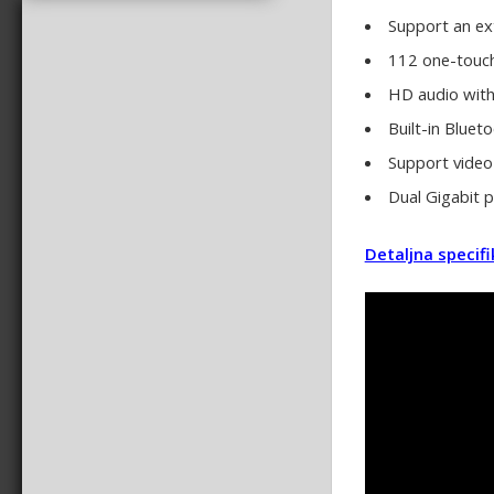
Support an ext
112 one-touch
HD audio wit
Built-in Bluet
Support video
Dual Gigabit p
Detaljna specifi