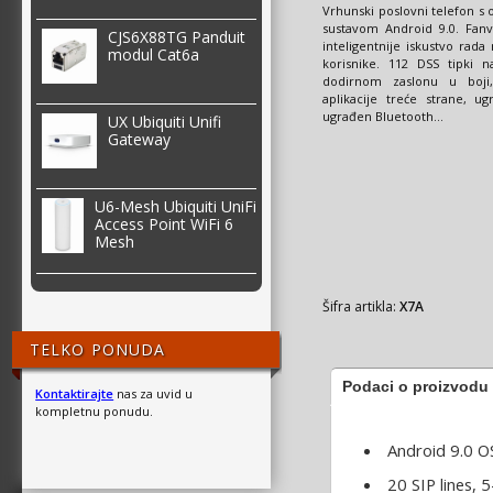
Vrhunski poslovni telefon s
sustavom Android 9.0. Fanv
CJS6X88TG Panduit
inteligentnije iskustvo rada
modul Cat6a
korisnike. 112 DSS tipki 
dodirnom zaslonu u boji
aplikacije treće strane, ug
ugrađen Bluetooth...
UX Ubiquiti Unifi
Gateway
U6-Mesh Ubiquiti UniFi
Access Point WiFi 6
Mesh
Šifra artikla:
X7A
TELKO PONUDA
Podaci o proizvodu
Kontaktirajte
nas za uvid u
kompletnu ponudu.
Android 9.0 O
20 SIP lines, 