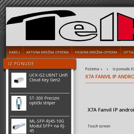
KABELI
AKTIVNA MREŽNA OPREMA
PASIVNA MREŽNA OPREMA
OPTIK
IZ PONUDE
Početna
Iz ponude
X
UCK-G2 UBNT Unifi
X7A FANVIL IP ANDR
Cloud Key Gen2
ST-300 Precizni
optički striper
X7A Fanvil IP andro
ML-SFP-RJ45-10G
Modul SFP+ na RJ-
Touch screen
45