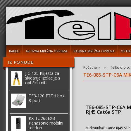
KABELI
AKTIVNA MREŽNA OPREMA
PASIVNA MREŽNA OPREMA
OPTIK
IZ PONUDE
Početna
Telko d.o.o.
JIC-125 Kliješta za
TE6-085-STP-C6A MI
skidanje izolacije s
optičkih niti
TE3-120 FTTH box
8-port
TE6-085-STP-C6A M
RJ45 Cat6a STP
KX-TU260EXB
Panasonic mobilni
telefon
Mirkoutikač Cat6a RJ45 STP