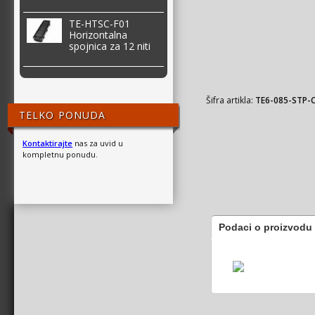
TE-HTSC-F01
Horizontalna
spojnica za 12 niti
Šifra artikla:
TE6-085-STP-
TELKO PONUDA
Kontaktirajte
nas za uvid u
kompletnu ponudu.
Podaci o proizvodu